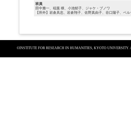
班員
田中雅一、稲葉 穣、小池郁子、ジャケ・ブノワ
【所外】岩倉具忠、岩倉翔子、佐野真由子、谷口陽子、ベル
©INSTITUTE FOR RESEARCH IN HUMANITIES, KYOTO UNIVERSITY.