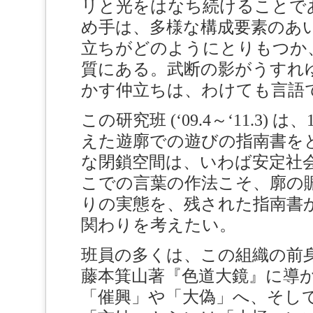
リと光をはなち続けることで
め手は、多様な構成要素のあ
立ちがどのようにとりもつか
質にある。武断の影がうすれ
かす仲立ちは、わけても言語
この研究班 (‘09.4～‘11.3
えた遊廓での遊びの指南書を
な閉鎖空間は、いわば安定社
こでの言葉の作法こそ、廓の
りの実態を、残された指南書
関わりを考えたい。
班員の多くは、この組織の前
藤本箕山著『色道大鏡』に導
「催興」や「大偽」へ、そし