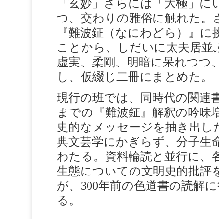
「玄妙」さらには「大極」に
つ、交わりの雅俗に触れた。
『難波鉦（なにわどら）』に
ことから、しだいに太夫居並
虚実、柔剛、明暗に呆れつつ
し、仮綴じ二冊にまとめた。
現行の班では、同時代の関連
までの『難波鉦』解釈の吟味
史的なメッセージを抽き出し
典文芸学にかぎらず、分子生
わたる。資料輪読と並行に、
生態についての文明史的批評
が、300年前の色道書の読解
る。